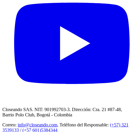
Closeando SAS. NIT: 901992703-3. Dirección: Cra. 21 #87-48,
Barrio Polo Club, Bogotá - Colombia
Correo:
info@closeando.com
, Teléfono del Responsable:
(+57) 321
3539133
/
(+57 601)5384344