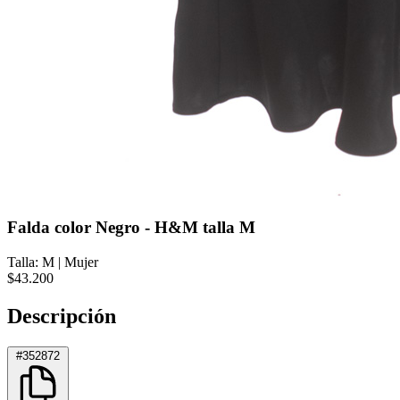
Falda color Negro - H&M talla M
Talla: M
|
Mujer
$43.200
Descripción
#352872