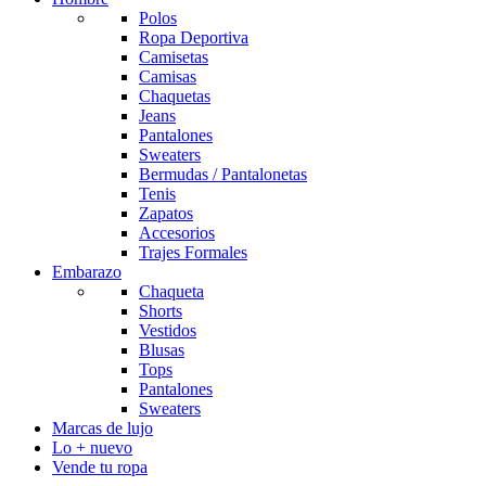
Polos
Ropa Deportiva
Camisetas
Camisas
Chaquetas
Jeans
Pantalones
Sweaters
Bermudas / Pantalonetas
Tenis
Zapatos
Accesorios
Trajes Formales
Embarazo
Chaqueta
Shorts
Vestidos
Blusas
Tops
Pantalones
Sweaters
Marcas de lujo
Lo + nuevo
Vende tu ropa