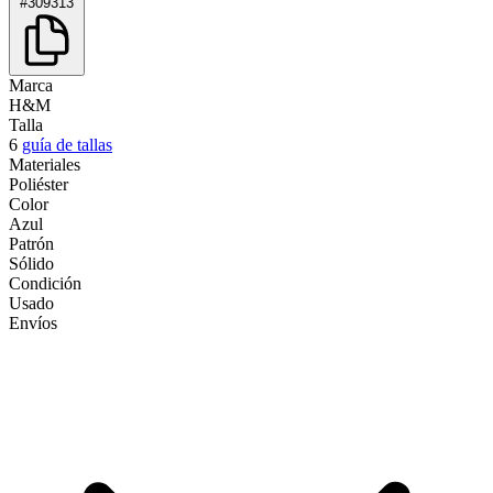
#309313
Marca
H&M
Talla
6
guía de tallas
Materiales
Poliéster
Color
Azul
Patrón
Sólido
Condición
Usado
Envíos