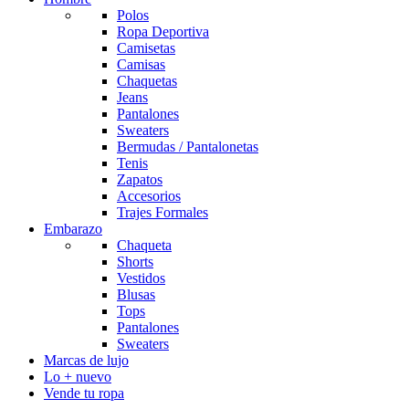
Polos
Ropa Deportiva
Camisetas
Camisas
Chaquetas
Jeans
Pantalones
Sweaters
Bermudas / Pantalonetas
Tenis
Zapatos
Accesorios
Trajes Formales
Embarazo
Chaqueta
Shorts
Vestidos
Blusas
Tops
Pantalones
Sweaters
Marcas de lujo
Lo + nuevo
Vende tu ropa