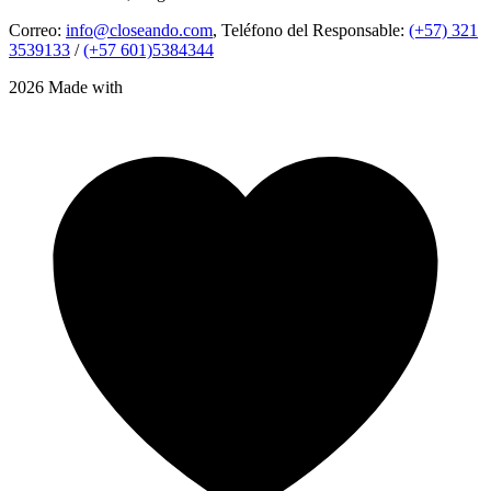
Correo:
info@closeando.com
, Teléfono del Responsable:
(+57) 321
3539133
/
(+57 601)5384344
2026 Made with