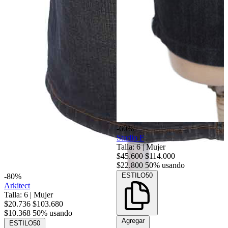
-60%
Studio F
Talla: 6
|
Mujer
$45.600
$114.000
$22.800
50% usando
ESTILO50
-80%
Arkitect
Talla: 6
|
Mujer
$20.736
$103.680
$10.368
50% usando
Agregar
ESTILO50