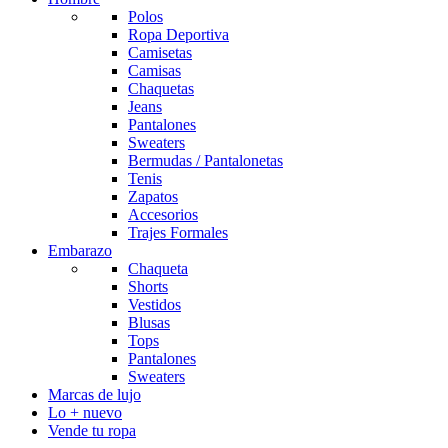
Polos
Ropa Deportiva
Camisetas
Camisas
Chaquetas
Jeans
Pantalones
Sweaters
Bermudas / Pantalonetas
Tenis
Zapatos
Accesorios
Trajes Formales
Embarazo
Chaqueta
Shorts
Vestidos
Blusas
Tops
Pantalones
Sweaters
Marcas de lujo
Lo + nuevo
Vende tu ropa