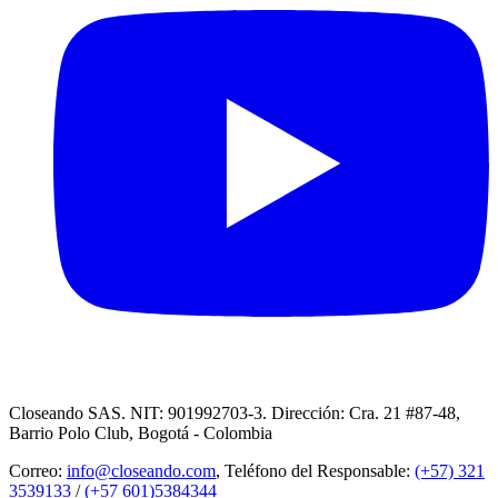
Closeando SAS. NIT: 901992703-3. Dirección: Cra. 21 #87-48,
Barrio Polo Club, Bogotá - Colombia
Correo:
info@closeando.com
, Teléfono del Responsable:
(+57) 321
3539133
/
(+57 601)5384344