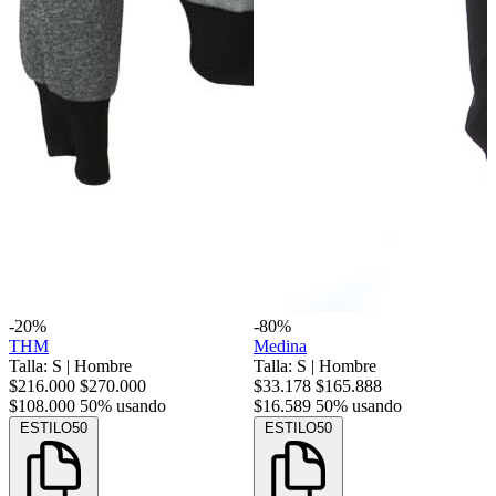
-20%
-80%
THM
Medina
Talla: S
|
Hombre
Talla: S
|
Hombre
$216.000
$270.000
$33.178
$165.888
$108.000
50% usando
$16.589
50% usando
ESTILO50
ESTILO50