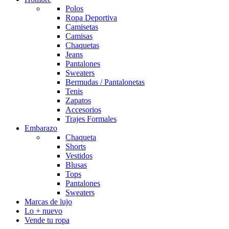
Polos
Ropa Deportiva
Camisetas
Camisas
Chaquetas
Jeans
Pantalones
Sweaters
Bermudas / Pantalonetas
Tenis
Zapatos
Accesorios
Trajes Formales
Embarazo
Chaqueta
Shorts
Vestidos
Blusas
Tops
Pantalones
Sweaters
Marcas de lujo
Lo + nuevo
Vende tu ropa