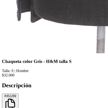
Chaqueta color Gris - H&M talla S
Talla: S
|
Hombre
$32.000
Descripción
#351289