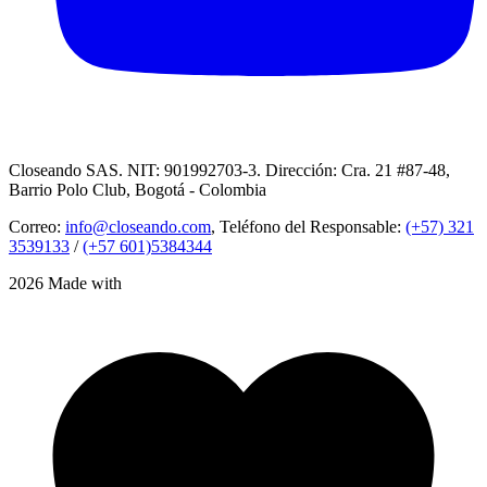
Closeando SAS. NIT: 901992703-3. Dirección: Cra. 21 #87-48,
Barrio Polo Club, Bogotá - Colombia
Correo:
info@closeando.com
, Teléfono del Responsable:
(+57) 321
3539133
/
(+57 601)5384344
2026 Made with