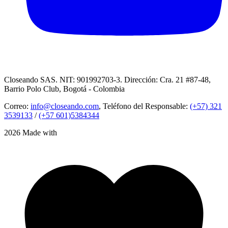
Closeando SAS. NIT: 901992703-3. Dirección: Cra. 21 #87-48,
Barrio Polo Club, Bogotá - Colombia
Correo:
info@closeando.com
, Teléfono del Responsable:
(+57) 321
3539133
/
(+57 601)5384344
2026 Made with