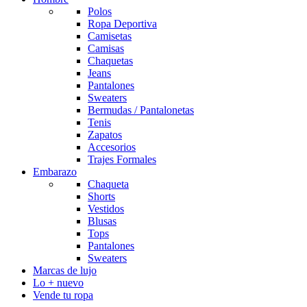
Polos
Ropa Deportiva
Camisetas
Camisas
Chaquetas
Jeans
Pantalones
Sweaters
Bermudas / Pantalonetas
Tenis
Zapatos
Accesorios
Trajes Formales
Embarazo
Chaqueta
Shorts
Vestidos
Blusas
Tops
Pantalones
Sweaters
Marcas de lujo
Lo + nuevo
Vende tu ropa