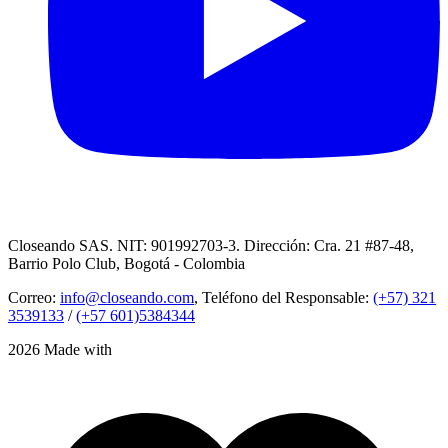
Closeando SAS. NIT: 901992703-3. Dirección: Cra. 21 #87-48,
Barrio Polo Club, Bogotá - Colombia
Correo:
info@closeando.com
, Teléfono del Responsable:
(+57) 321
3539133
/
(+57 601)5384344
2026 Made with