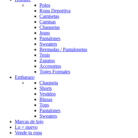
Polos
Ropa Deportiva
Camisetas
Camisas
Chaquetas
Jeans
Pantalones
Sweaters
Bermudas / Pantalonetas
Tenis
Zapatos
Accesorios
Trajes Formales
Embarazo
Chaqueta
Shorts
Vestidos
Blusas
Tops
Pantalones
Sweaters
Marcas de lujo
Lo + nuevo
Vende tu ropa