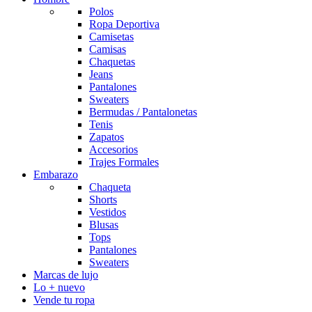
Polos
Ropa Deportiva
Camisetas
Camisas
Chaquetas
Jeans
Pantalones
Sweaters
Bermudas / Pantalonetas
Tenis
Zapatos
Accesorios
Trajes Formales
Embarazo
Chaqueta
Shorts
Vestidos
Blusas
Tops
Pantalones
Sweaters
Marcas de lujo
Lo + nuevo
Vende tu ropa