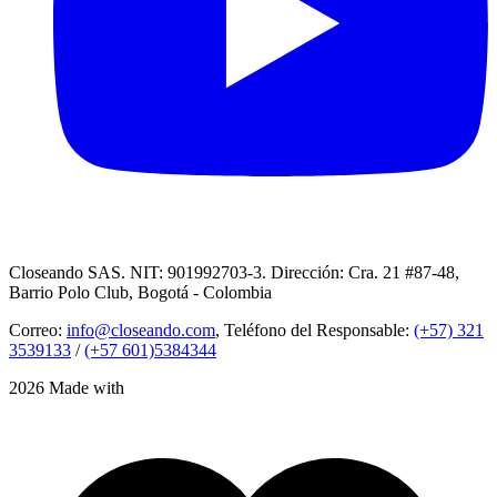
Closeando SAS. NIT: 901992703-3. Dirección: Cra. 21 #87-48,
Barrio Polo Club, Bogotá - Colombia
Correo:
info@closeando.com
, Teléfono del Responsable:
(+57) 321
3539133
/
(+57 601)5384344
2026 Made with