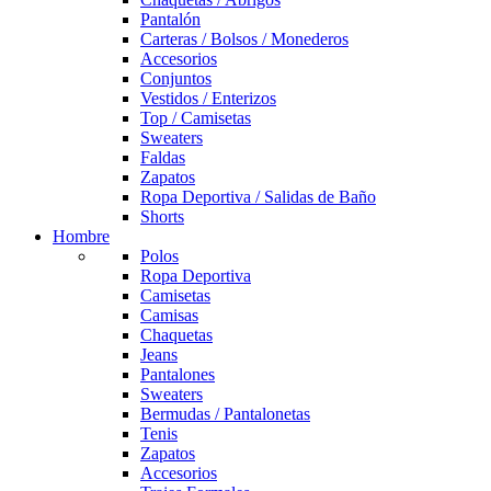
Pantalón
Carteras / Bolsos / Monederos
Accesorios
Conjuntos
Vestidos / Enterizos
Top / Camisetas
Sweaters
Faldas
Zapatos
Ropa Deportiva / Salidas de Baño
Shorts
Hombre
Polos
Ropa Deportiva
Camisetas
Camisas
Chaquetas
Jeans
Pantalones
Sweaters
Bermudas / Pantalonetas
Tenis
Zapatos
Accesorios