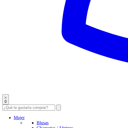
0
Mujer
Blusas
Chaquetas / Abrigos