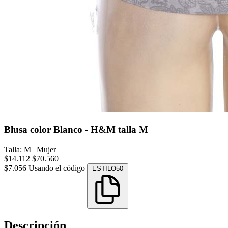
Blusa color Blanco - H&M talla M
Talla: M
|
Mujer
$14.112
$70.560
$7.056
Usando el código
ESTILO50
Descripción