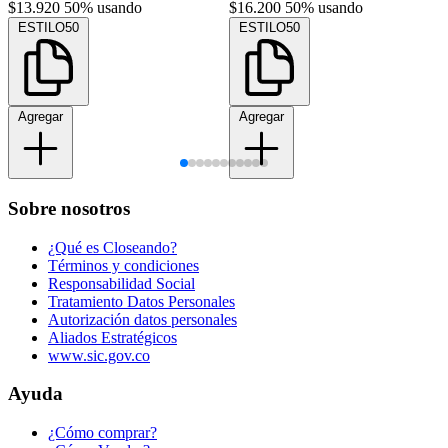
$13.920
50% usando
$16.200
50% usando
ESTILO50
ESTILO50
Agregar
Agregar
Sobre nosotros
¿Qué es Closeando?
Términos y condiciones
Responsabilidad Social
Tratamiento Datos Personales
Autorización datos personales
Aliados Estratégicos
www.sic.gov.co
Ayuda
¿Cómo comprar?