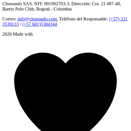
Closeando SAS. NIT: 901992703-3. Dirección: Cra. 21 #87-48,
Barrio Polo Club, Bogotá - Colombia
Correo:
info@closeando.com
, Teléfono del Responsable:
(+57) 321
3539133
/
(+57 601)5384344
2026 Made with