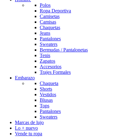
Polos
Ropa Deportiva
Camisetas
Camisas
Chaquetas
Jeans
Pantalones
Sweaters
Bermudas / Pantalonetas
Tenis
Zapatos
Accesorios
Trajes Formales
Embarazo
Chaqueta
Shorts
Vestidos
Blusas
Tops
Pantalones
Sweaters
Marcas de lujo
Lo + nuevo
Vende tu ropa