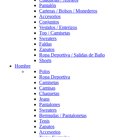
Pantalón
Carteras / Bolsos / Monederos
Accesorios
Conjuntos
Vestidos / Enterizos
Top / Camisetas
Sweaters
Faldas
Zapatos
Ropa Deportiva / Salidas de Baño
Shorts
Hombre
Polos
Ropa Deportiva
Camisetas
Camisas
Chaquetas
Jeans
Pantalones
Sweaters
Bermudas / Pantalonetas
Tenis
Zapatos
Accesorios