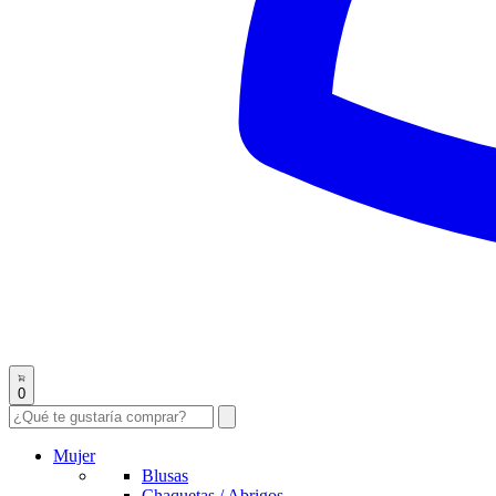
0
Mujer
Blusas
Chaquetas / Abrigos