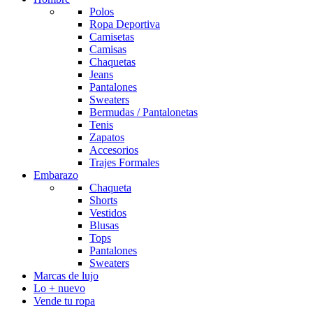
Polos
Ropa Deportiva
Camisetas
Camisas
Chaquetas
Jeans
Pantalones
Sweaters
Bermudas / Pantalonetas
Tenis
Zapatos
Accesorios
Trajes Formales
Embarazo
Chaqueta
Shorts
Vestidos
Blusas
Tops
Pantalones
Sweaters
Marcas de lujo
Lo + nuevo
Vende tu ropa