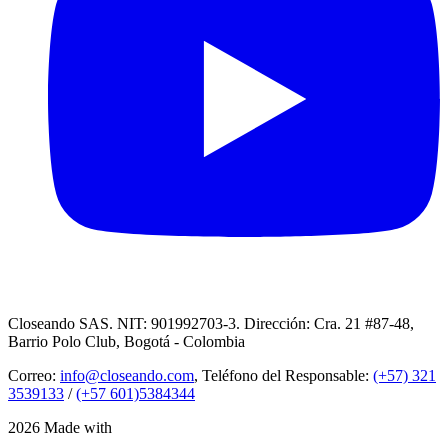
Closeando SAS. NIT: 901992703-3. Dirección: Cra. 21 #87-48,
Barrio Polo Club, Bogotá - Colombia
Correo:
info@closeando.com
, Teléfono del Responsable:
(+57) 321
3539133
/
(+57 601)5384344
2026 Made with