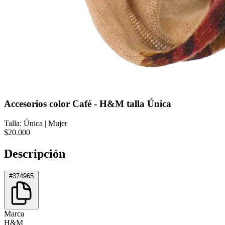
Accesorios color Café - H&M talla Única
Talla: Única
|
Mujer
$20.000
Descripción
#374965
Marca
H&M