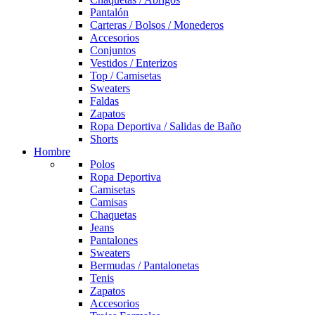
Pantalón
Carteras / Bolsos / Monederos
Accesorios
Conjuntos
Vestidos / Enterizos
Top / Camisetas
Sweaters
Faldas
Zapatos
Ropa Deportiva / Salidas de Baño
Shorts
Hombre
Polos
Ropa Deportiva
Camisetas
Camisas
Chaquetas
Jeans
Pantalones
Sweaters
Bermudas / Pantalonetas
Tenis
Zapatos
Accesorios