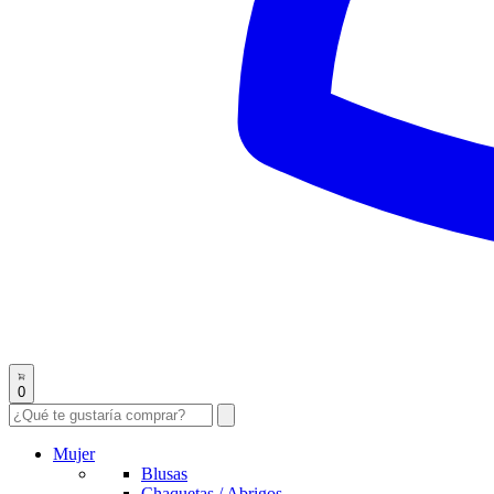
0
Mujer
Blusas
Chaquetas / Abrigos