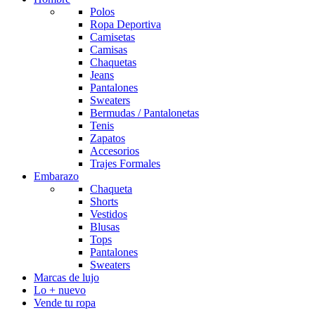
Polos
Ropa Deportiva
Camisetas
Camisas
Chaquetas
Jeans
Pantalones
Sweaters
Bermudas / Pantalonetas
Tenis
Zapatos
Accesorios
Trajes Formales
Embarazo
Chaqueta
Shorts
Vestidos
Blusas
Tops
Pantalones
Sweaters
Marcas de lujo
Lo + nuevo
Vende tu ropa