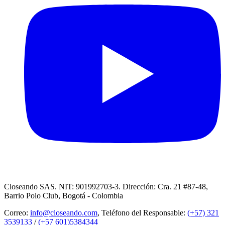
Closeando SAS. NIT: 901992703-3. Dirección: Cra. 21 #87-48,
Barrio Polo Club, Bogotá - Colombia
Correo:
info@closeando.com
, Teléfono del Responsable:
(+57) 321
3539133
/
(+57 601)5384344