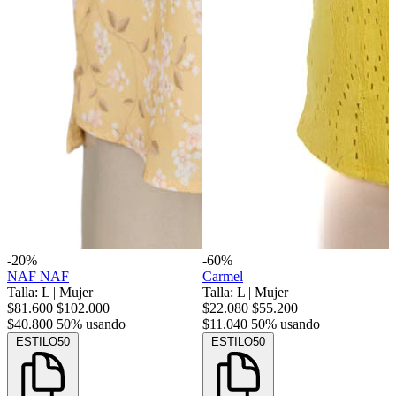
-20%
-60%
NAF NAF
Carmel
Talla: L
|
Mujer
Talla: L
|
Mujer
$81.600
$102.000
$22.080
$55.200
$40.800
50% usando
$11.040
50% usando
ESTILO50
ESTILO50