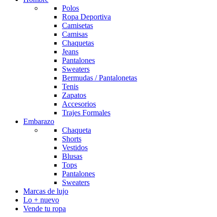
Polos
Ropa Deportiva
Camisetas
Camisas
Chaquetas
Jeans
Pantalones
Sweaters
Bermudas / Pantalonetas
Tenis
Zapatos
Accesorios
Trajes Formales
Embarazo
Chaqueta
Shorts
Vestidos
Blusas
Tops
Pantalones
Sweaters
Marcas de lujo
Lo + nuevo
Vende tu ropa