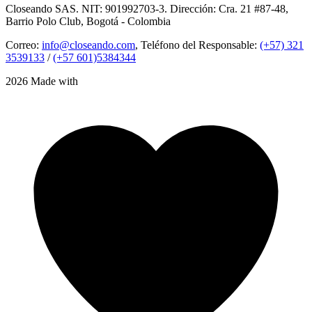
Closeando SAS. NIT: 901992703-3. Dirección: Cra. 21 #87-48,
Barrio Polo Club, Bogotá - Colombia
Correo:
info@closeando.com
, Teléfono del Responsable:
(+57) 321
3539133
/
(+57 601)5384344
2026 Made with