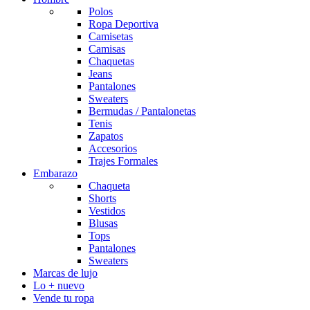
Polos
Ropa Deportiva
Camisetas
Camisas
Chaquetas
Jeans
Pantalones
Sweaters
Bermudas / Pantalonetas
Tenis
Zapatos
Accesorios
Trajes Formales
Embarazo
Chaqueta
Shorts
Vestidos
Blusas
Tops
Pantalones
Sweaters
Marcas de lujo
Lo + nuevo
Vende tu ropa