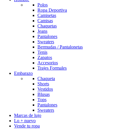
Polos
Ropa Deportiva
Camisetas
Camisas
Chaquetas
Jeans
Pantalones
Sweaters
Bermudas / Pantalonetas
Tenis
Zapatos
Accesorios
Trajes Formales
Embarazo
Chaqueta
Shorts
Vestidos
Blusas
Tops
Pantalones
Sweaters
Marcas de lujo
Lo + nuevo
Vende tu ropa