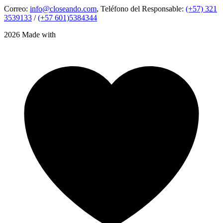
Correo:
info@closeando.com
, Teléfono del Responsable:
(+57) 321
3539133
/
(+57 601)5384344
2026 Made with