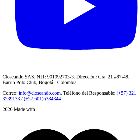
Closeando SAS. NIT: 901992703-3. Dirección: Cra. 21 #87-48,
Barrio Polo Club, Bogotá - Colombia
Correo:
info@closeando.com
, Teléfono del Responsable:
(+57) 321
3539133
/
(+57 601)5384344
2026 Made with