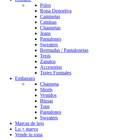
Polos
Ropa Deportiva
Camisetas
Camisas
Chaquetas
Jeans
Pantalones
Sweaters
Bermudas / Pantalonetas
Tenis
Zapatos
Accesorios
Trajes Formales
Embarazo
Chaqueta
Shorts
Vestidos
Blusas
Tops
Pantalones
Sweaters
Marcas de lujo
Lo + nuevo
Vende tu ropa