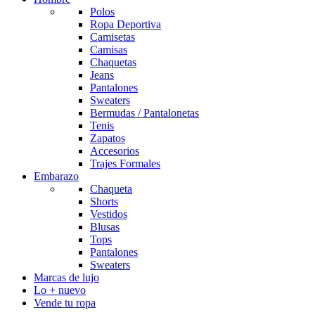
Polos
Ropa Deportiva
Camisetas
Camisas
Chaquetas
Jeans
Pantalones
Sweaters
Bermudas / Pantalonetas
Tenis
Zapatos
Accesorios
Trajes Formales
Embarazo
Chaqueta
Shorts
Vestidos
Blusas
Tops
Pantalones
Sweaters
Marcas de lujo
Lo + nuevo
Vende tu ropa