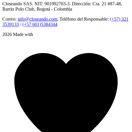
Closeando SAS. NIT: 901992703-3. Dirección: Cra. 21 #87-48,
Barrio Polo Club, Bogotá - Colombia
Correo:
info@closeando.com
, Teléfono del Responsable:
(+57) 321
3539133
/
(+57 601)5384344
2026 Made with