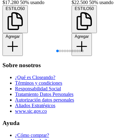
$17.280
50% usando
$22.500
50% usando
ESTILO50
ESTILO50
Agregar
Agregar
Sobre nosotros
¿Qué es Closeando?
Términos y condiciones
Responsabilidad Social
Tratamiento Datos Personales
Autorización datos personales
Aliados Estratégicos
www.sic.gov.co
Ayuda
¿Cómo comprar?