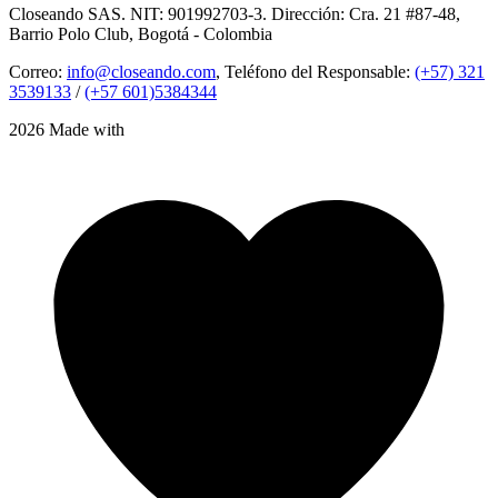
Closeando SAS. NIT: 901992703-3. Dirección: Cra. 21 #87-48,
Barrio Polo Club, Bogotá - Colombia
Correo:
info@closeando.com
, Teléfono del Responsable:
(+57) 321
3539133
/
(+57 601)5384344
2026 Made with