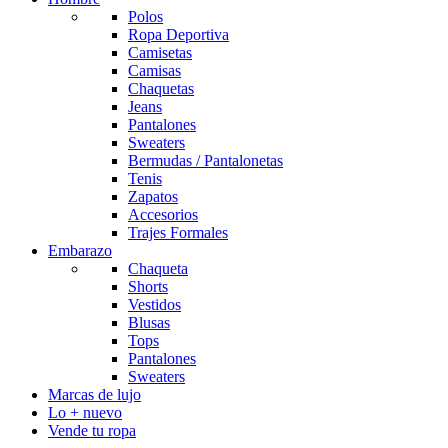
Polos
Ropa Deportiva
Camisetas
Camisas
Chaquetas
Jeans
Pantalones
Sweaters
Bermudas / Pantalonetas
Tenis
Zapatos
Accesorios
Trajes Formales
Embarazo
Chaqueta
Shorts
Vestidos
Blusas
Tops
Pantalones
Sweaters
Marcas de lujo
Lo + nuevo
Vende tu ropa