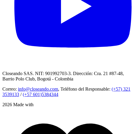
Closeando SAS. NIT: 901992703-3. Dirección: Cra. 21 #87-48,
Barrio Polo Club, Bogotá - Colombia
Correo:
info@closeando.com
, Teléfono del Responsable:
(+57) 321
3539133
/
(+57 601)5384344
2026 Made with