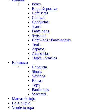
Polos
Ropa Deportiva
Camisetas
Camisas
Chaquetas
Jeans
Pantalones
Sweaters
Bermudas / Pantalonetas
Tenis
Zapatos
Accesorios
Trajes Formales
Embarazo
Chaqueta
Shorts
Vestidos
Blusas
Tops
Pantalones
Sweaters
Marcas de lujo
Lo + nuevo
Vende tu ropa