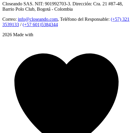
Closeando SAS. NIT: 901992703-3. Dirección: Cra. 21 #87-48,
Barrio Polo Club, Bogotá - Colombia
Correo:
info@closeando.com
, Teléfono del Responsable:
(+57) 321
3539133
/
(+57 601)5384344
2026 Made with