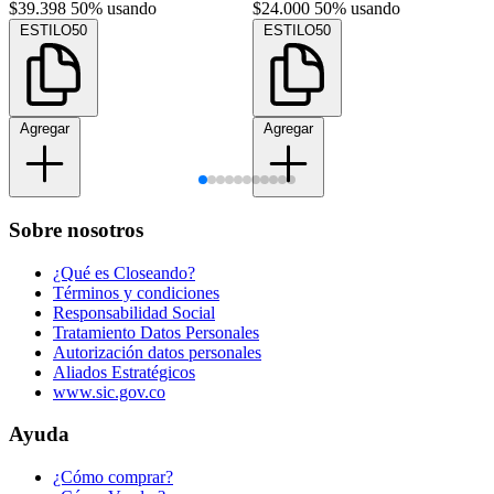
$39.398
50% usando
$24.000
50% usando
ESTILO50
ESTILO50
Agregar
Agregar
Sobre nosotros
¿Qué es Closeando?
Términos y condiciones
Responsabilidad Social
Tratamiento Datos Personales
Autorización datos personales
Aliados Estratégicos
www.sic.gov.co
Ayuda
¿Cómo comprar?