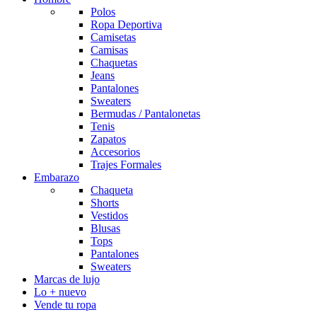
Polos
Ropa Deportiva
Camisetas
Camisas
Chaquetas
Jeans
Pantalones
Sweaters
Bermudas / Pantalonetas
Tenis
Zapatos
Accesorios
Trajes Formales
Embarazo
Chaqueta
Shorts
Vestidos
Blusas
Tops
Pantalones
Sweaters
Marcas de lujo
Lo + nuevo
Vende tu ropa