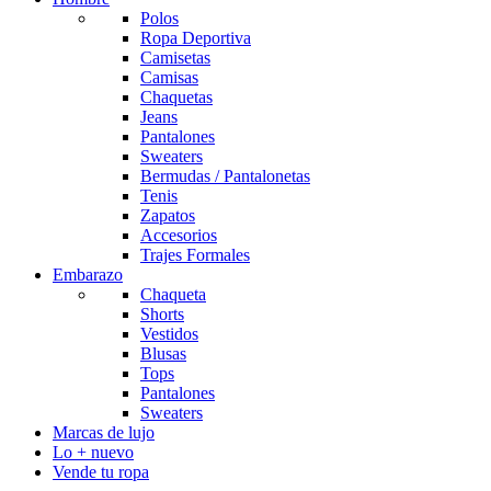
Polos
Ropa Deportiva
Camisetas
Camisas
Chaquetas
Jeans
Pantalones
Sweaters
Bermudas / Pantalonetas
Tenis
Zapatos
Accesorios
Trajes Formales
Embarazo
Chaqueta
Shorts
Vestidos
Blusas
Tops
Pantalones
Sweaters
Marcas de lujo
Lo + nuevo
Vende tu ropa