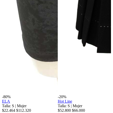
-80%
-20%
ELA
Hot Line
Talla: S
|
Mujer
Talla: S
|
Mujer
$22.464
$112.320
$52.800
$66.000