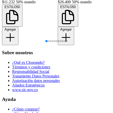
$11.232
50% usando
$26.400
50% usando
ESTILO50
ESTILO50
Agregar
Agregar
Sobre nosotros
¿Qué es Closeando?
Términos y condiciones
Responsabilidad Social
Tratamiento Datos Personales
Autorización datos personales
Aliados Estratégicos
www.sic.gov.co
Ayuda
¿Cómo comprar?