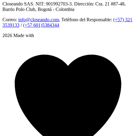
Closeando SAS. NIT: 901992703-3. Dirección: Cra. 21 #87-48,
Barrio Polo Club, Bogotá - Colombia
Correo:
info@closeando.com
, Teléfono del Responsable:
(+57) 321
3539133
/
(+57 601)5384344
2026 Made with