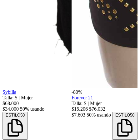
Sybilla
-80%
Talla: S
|
Mujer
Forever 21
$68.000
Talla: S
|
Mujer
$34.000
50% usando
$15.206
$76.032
$7.603
50% usando
ESTILO50
ESTILO50