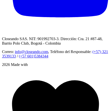
Closeando SAS. NIT: 901992703-3. Dirección: Cra. 21 #87-48,
Barrio Polo Club, Bogotá - Colombia
Correo:
info@closeando.com
, Teléfono del Responsable:
(+57) 321
3539133
/
(+57 601)5384344
2026 Made with