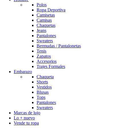
Polos
Ropa Deportiva
Camisetas
Camisas
Chaquetas
Jeans
Pantalones
Sweaters
Bermudas / Pantalonetas
Tenis
Zapatos
Accesorios
Trajes Formales
Embarazo
Chaqueta
Shorts
Vestidos
Blusas
Tops
Pantalones
Sweaters
Marcas de lujo
Lo + nuevo
Vende tu ropa