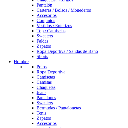
Pantalón
Carteras / Bolsos / Monederos
Accesorios
Conjuntos
Vestidos / Enterizos
Top / Camisetas
Sweaters
Faldas
Zapatos
Ropa Deportiva / Salidas de Baño
Shorts
Hombre
Polos
Ropa Deportiva
Camisetas
Camisas
Chaquetas
Jeans
Pantalones
Sweaters
Bermudas / Pantalonetas
Tenis
Zapatos
Accesorios