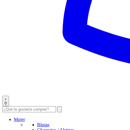
0
Mujer
Blusas
Chaquetas / Abrigos