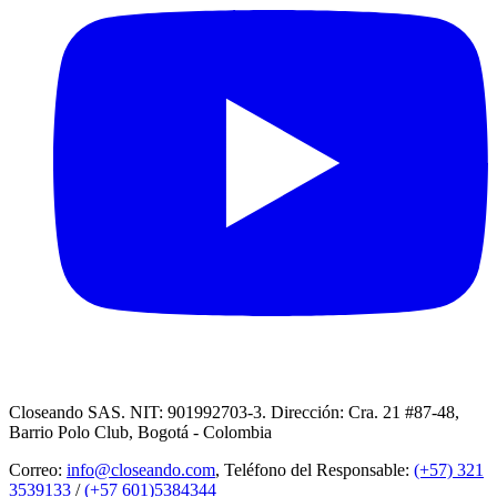
Closeando SAS. NIT: 901992703-3. Dirección: Cra. 21 #87-48,
Barrio Polo Club, Bogotá - Colombia
Correo:
info@closeando.com
, Teléfono del Responsable:
(+57) 321
3539133
/
(+57 601)5384344