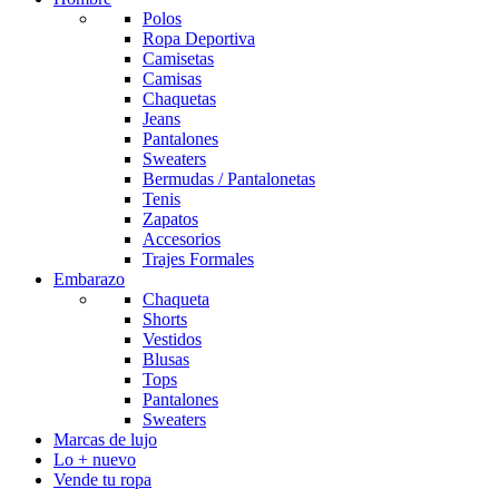
Polos
Ropa Deportiva
Camisetas
Camisas
Chaquetas
Jeans
Pantalones
Sweaters
Bermudas / Pantalonetas
Tenis
Zapatos
Accesorios
Trajes Formales
Embarazo
Chaqueta
Shorts
Vestidos
Blusas
Tops
Pantalones
Sweaters
Marcas de lujo
Lo + nuevo
Vende tu ropa