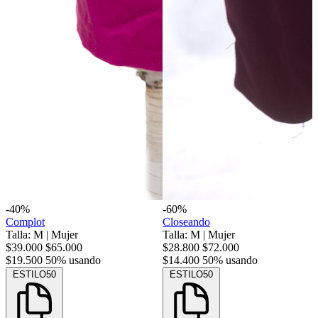
-40%
-60%
Complot
Closeando
Talla: M
|
Mujer
Talla: M
|
Mujer
$39.000
$65.000
$28.800
$72.000
$19.500
50% usando
$14.400
50% usando
ESTILO50
ESTILO50