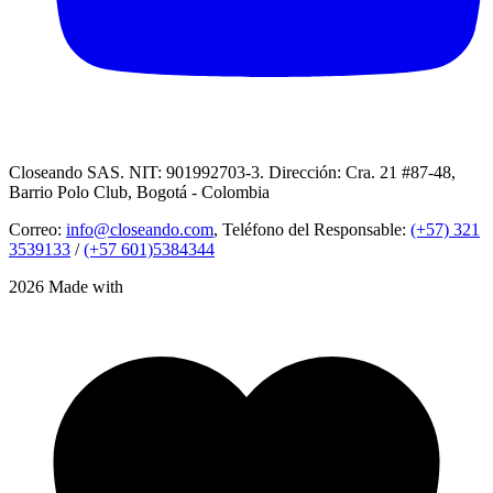
Closeando SAS. NIT: 901992703-3. Dirección: Cra. 21 #87-48,
Barrio Polo Club, Bogotá - Colombia
Correo:
info@closeando.com
, Teléfono del Responsable:
(+57) 321
3539133
/
(+57 601)5384344
2026 Made with