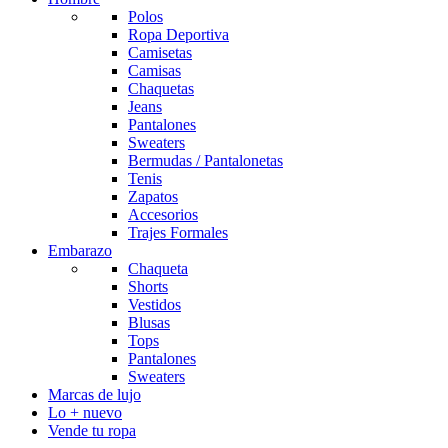
Polos
Ropa Deportiva
Camisetas
Camisas
Chaquetas
Jeans
Pantalones
Sweaters
Bermudas / Pantalonetas
Tenis
Zapatos
Accesorios
Trajes Formales
Embarazo
Chaqueta
Shorts
Vestidos
Blusas
Tops
Pantalones
Sweaters
Marcas de lujo
Lo + nuevo
Vende tu ropa