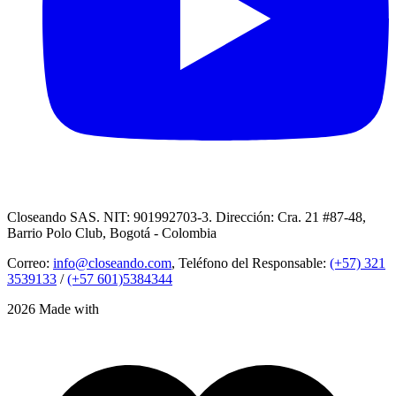
Closeando SAS. NIT: 901992703-3. Dirección: Cra. 21 #87-48,
Barrio Polo Club, Bogotá - Colombia
Correo:
info@closeando.com
, Teléfono del Responsable:
(+57) 321
3539133
/
(+57 601)5384344
2026 Made with