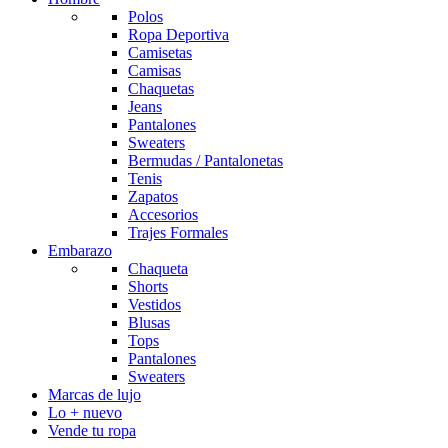
Polos
Ropa Deportiva
Camisetas
Camisas
Chaquetas
Jeans
Pantalones
Sweaters
Bermudas / Pantalonetas
Tenis
Zapatos
Accesorios
Trajes Formales
Embarazo
Chaqueta
Shorts
Vestidos
Blusas
Tops
Pantalones
Sweaters
Marcas de lujo
Lo + nuevo
Vende tu ropa