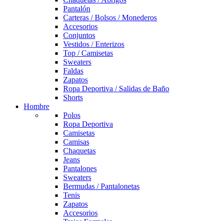
Pantalón
Carteras / Bolsos / Monederos
Accesorios
Conjuntos
Vestidos / Enterizos
Top / Camisetas
Sweaters
Faldas
Zapatos
Ropa Deportiva / Salidas de Baño
Shorts
Hombre
Polos
Ropa Deportiva
Camisetas
Camisas
Chaquetas
Jeans
Pantalones
Sweaters
Bermudas / Pantalonetas
Tenis
Zapatos
Accesorios