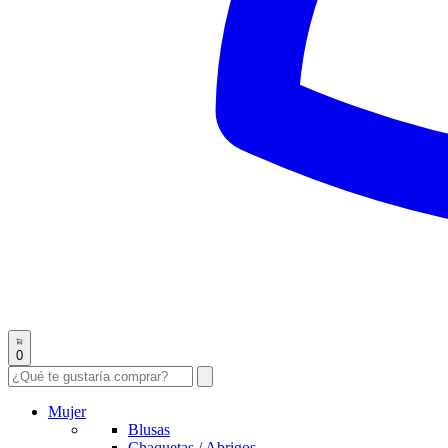
0
Mujer
Blusas
Chaquetas / Abrigos