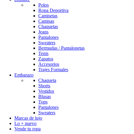
Polos
Ropa Deportiva
Camisetas
Camisas
Chaquetas
Jeans
Pantalones
Sweaters
Bermudas / Pantalonetas
Tenis
Zapatos
Accesorios
Trajes Formales
Embarazo
Chaqueta
Shorts
Vestidos
Blusas
Tops
Pantalones
Sweaters
Marcas de lujo
Lo + nuevo
Vende tu ropa