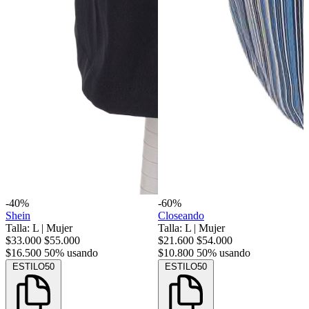
-40%
-60%
Shein
Closeando
Talla: L
|
Mujer
Talla: L
|
Mujer
$33.000
$55.000
$21.600
$54.000
$16.500
50% usando
$10.800
50% usando
ESTILO50
ESTILO50