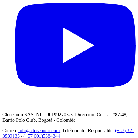
Closeando SAS. NIT: 901992703-3. Dirección: Cra. 21 #87-48,
Barrio Polo Club, Bogotá - Colombia
Correo:
info@closeando.com
, Teléfono del Responsable:
(+57) 321
3539133
/
(+57 601)5384344