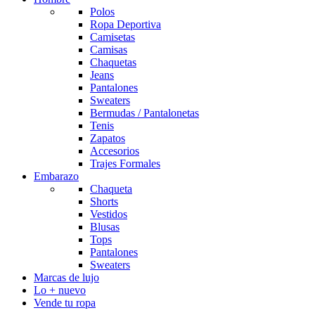
Polos
Ropa Deportiva
Camisetas
Camisas
Chaquetas
Jeans
Pantalones
Sweaters
Bermudas / Pantalonetas
Tenis
Zapatos
Accesorios
Trajes Formales
Embarazo
Chaqueta
Shorts
Vestidos
Blusas
Tops
Pantalones
Sweaters
Marcas de lujo
Lo + nuevo
Vende tu ropa