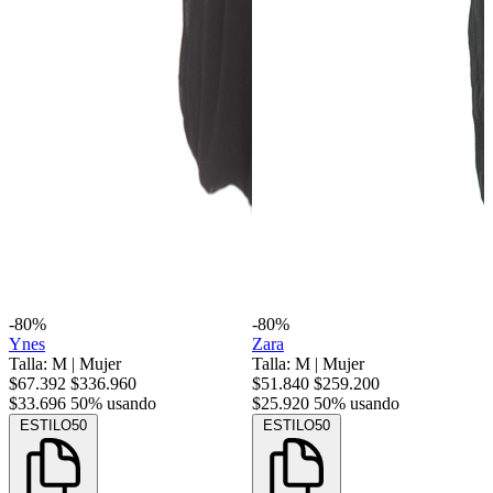
-80%
-80%
Ynes
Zara
Talla: M
|
Mujer
Talla: M
|
Mujer
$67.392
$336.960
$51.840
$259.200
$33.696
50% usando
$25.920
50% usando
ESTILO50
ESTILO50