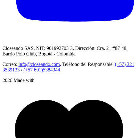
Closeando SAS. NIT: 901992703-3. Dirección: Cra. 21 #87-48,
Barrio Polo Club, Bogotá - Colombia
Correo:
info@closeando.com
, Teléfono del Responsable:
(+57) 321
3539133
/
(+57 601)5384344
2026 Made with