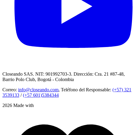
Closeando SAS. NIT: 901992703-3. Dirección: Cra. 21 #87-48,
Barrio Polo Club, Bogotá - Colombia
Correo:
info@closeando.com
, Teléfono del Responsable:
(+57) 321
3539133
/
(+57 601)5384344
2026 Made with