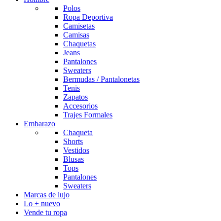
Polos
Ropa Deportiva
Camisetas
Camisas
Chaquetas
Jeans
Pantalones
Sweaters
Bermudas / Pantalonetas
Tenis
Zapatos
Accesorios
Trajes Formales
Embarazo
Chaqueta
Shorts
Vestidos
Blusas
Tops
Pantalones
Sweaters
Marcas de lujo
Lo + nuevo
Vende tu ropa