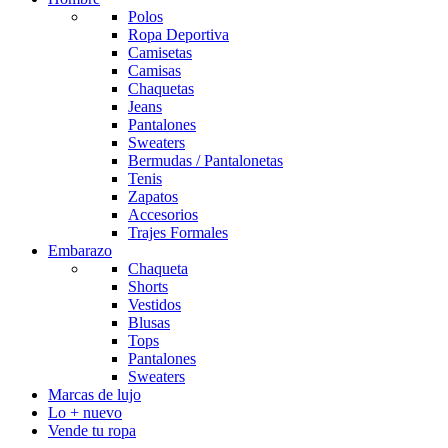
Polos
Ropa Deportiva
Camisetas
Camisas
Chaquetas
Jeans
Pantalones
Sweaters
Bermudas / Pantalonetas
Tenis
Zapatos
Accesorios
Trajes Formales
Embarazo
Chaqueta
Shorts
Vestidos
Blusas
Tops
Pantalones
Sweaters
Marcas de lujo
Lo + nuevo
Vende tu ropa