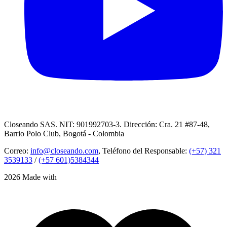
Closeando SAS. NIT: 901992703-3. Dirección: Cra. 21 #87-48,
Barrio Polo Club, Bogotá - Colombia
Correo:
info@closeando.com
, Teléfono del Responsable:
(+57) 321
3539133
/
(+57 601)5384344
2026 Made with