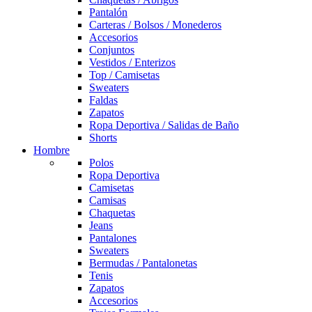
Pantalón
Carteras / Bolsos / Monederos
Accesorios
Conjuntos
Vestidos / Enterizos
Top / Camisetas
Sweaters
Faldas
Zapatos
Ropa Deportiva / Salidas de Baño
Shorts
Hombre
Polos
Ropa Deportiva
Camisetas
Camisas
Chaquetas
Jeans
Pantalones
Sweaters
Bermudas / Pantalonetas
Tenis
Zapatos
Accesorios