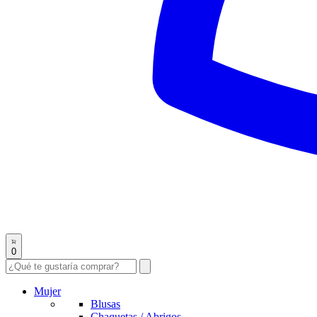
0
Mujer
Blusas
Chaquetas / Abrigos