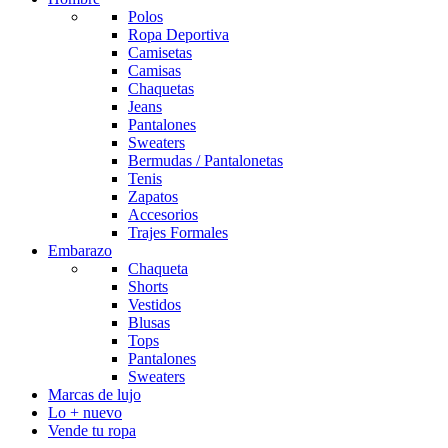
Polos
Ropa Deportiva
Camisetas
Camisas
Chaquetas
Jeans
Pantalones
Sweaters
Bermudas / Pantalonetas
Tenis
Zapatos
Accesorios
Trajes Formales
Embarazo
Chaqueta
Shorts
Vestidos
Blusas
Tops
Pantalones
Sweaters
Marcas de lujo
Lo + nuevo
Vende tu ropa