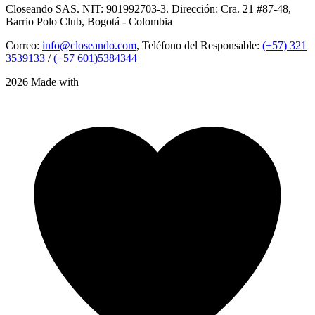
Closeando SAS. NIT: 901992703-3. Dirección: Cra. 21 #87-48,
Barrio Polo Club, Bogotá - Colombia
Correo:
info@closeando.com
, Teléfono del Responsable:
(+57) 321
3539133
/
(+57 601)5384344
2026 Made with