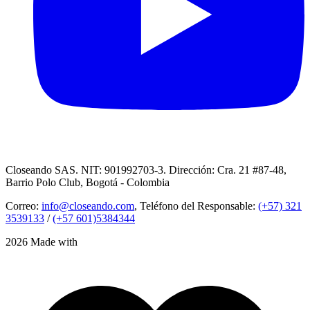
Closeando SAS. NIT: 901992703-3. Dirección: Cra. 21 #87-48,
Barrio Polo Club, Bogotá - Colombia
Correo:
info@closeando.com
, Teléfono del Responsable:
(+57) 321
3539133
/
(+57 601)5384344
2026 Made with