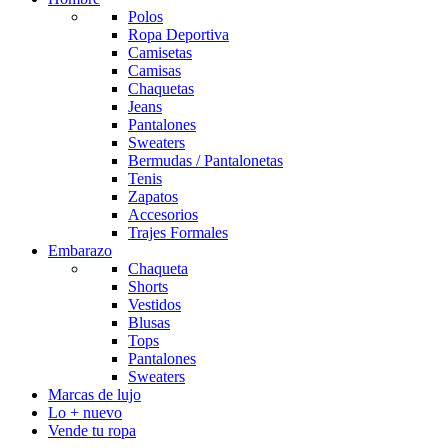
Polos
Ropa Deportiva
Camisetas
Camisas
Chaquetas
Jeans
Pantalones
Sweaters
Bermudas / Pantalonetas
Tenis
Zapatos
Accesorios
Trajes Formales
Embarazo
Chaqueta
Shorts
Vestidos
Blusas
Tops
Pantalones
Sweaters
Marcas de lujo
Lo + nuevo
Vende tu ropa