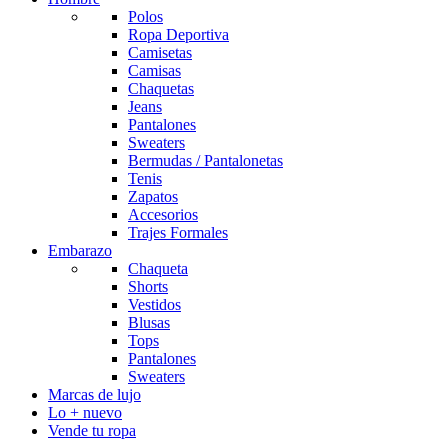
Polos
Ropa Deportiva
Camisetas
Camisas
Chaquetas
Jeans
Pantalones
Sweaters
Bermudas / Pantalonetas
Tenis
Zapatos
Accesorios
Trajes Formales
Embarazo
Chaqueta
Shorts
Vestidos
Blusas
Tops
Pantalones
Sweaters
Marcas de lujo
Lo + nuevo
Vende tu ropa