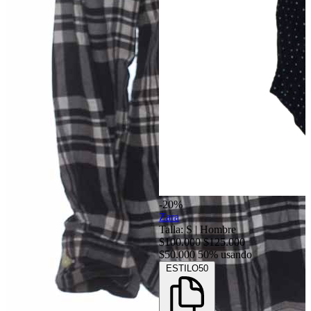
-20%
Zara
Talla: S
|
Hombre
$100.000
$125.000
$50.000
50% usando
ESTILO50