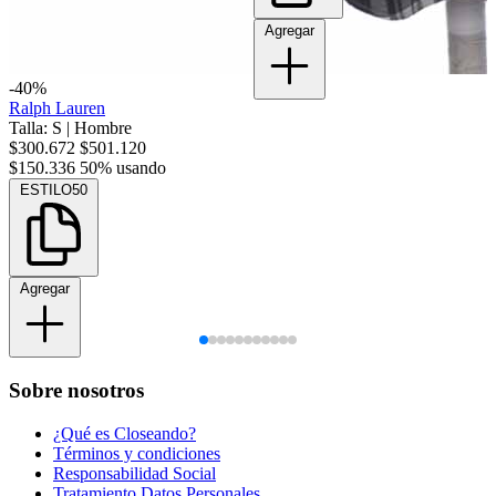
Agregar
-40%
Ralph Lauren
Talla: S
|
Hombre
$300.672
$501.120
$150.336
50% usando
ESTILO50
Agregar
Sobre nosotros
¿Qué es Closeando?
Términos y condiciones
Responsabilidad Social
Tratamiento Datos Personales