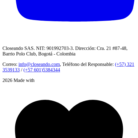
Closeando SAS. NIT: 901992703-3. Dirección: Cra. 21 #87-48,
Barrio Polo Club, Bogotá - Colombia
Correo:
info@closeando.com
, Teléfono del Responsable:
(+57) 321
3539133
/
(+57 601)5384344
2026 Made with