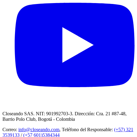
Closeando SAS. NIT: 901992703-3. Dirección: Cra. 21 #87-48,
Barrio Polo Club, Bogotá - Colombia
Correo:
info@closeando.com
, Teléfono del Responsable:
(+57) 321
3539133
/
(+57 601)5384344