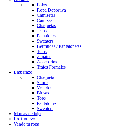
Polos
Ropa Deportiva
Camisetas
Camisas
Chaquetas
Jeans
Pantalones
Sweaters
Bermudas / Pantalonetas
Tenis
Zapatos
Accesorios
Trajes Formales
Embarazo
Chaqueta
Shorts
Vestidos
Blusas
Tops
Pantalones
Sweaters
Marcas de lujo
Lo + nuevo
Vende tu ropa