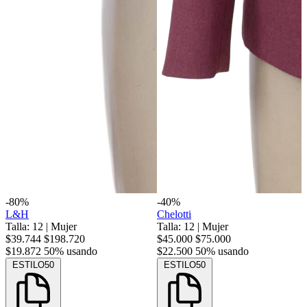
-80%
-40%
L&H
Chelotti
Talla: 12
|
Mujer
Talla: 12
|
Mujer
$39.744
$198.720
$45.000
$75.000
$19.872
50% usando
$22.500
50% usando
ESTILO50
ESTILO50