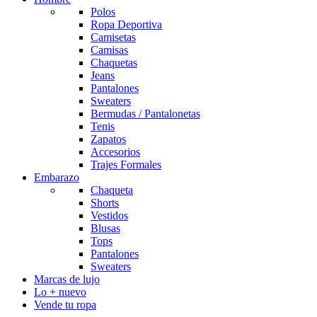
Polos
Ropa Deportiva
Camisetas
Camisas
Chaquetas
Jeans
Pantalones
Sweaters
Bermudas / Pantalonetas
Tenis
Zapatos
Accesorios
Trajes Formales
Embarazo
Chaqueta
Shorts
Vestidos
Blusas
Tops
Pantalones
Sweaters
Marcas de lujo
Lo + nuevo
Vende tu ropa