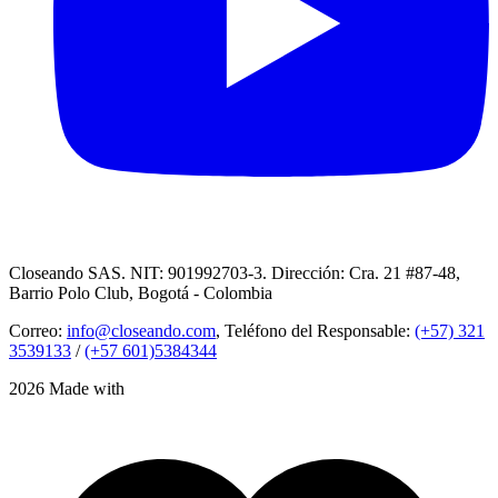
Closeando SAS. NIT: 901992703-3. Dirección: Cra. 21 #87-48,
Barrio Polo Club, Bogotá - Colombia
Correo:
info@closeando.com
, Teléfono del Responsable:
(+57) 321
3539133
/
(+57 601)5384344
2026 Made with