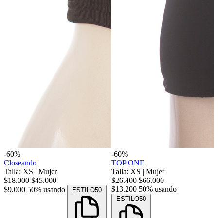
-60%
-60%
Closeando
TOP ONE
Talla: XS
|
Mujer
Talla: XS
|
Mujer
$18.000
$45.000
$26.400
$66.000
$13.200
50% usando
$9.000
50% usando
ESTILO50
ESTILO50