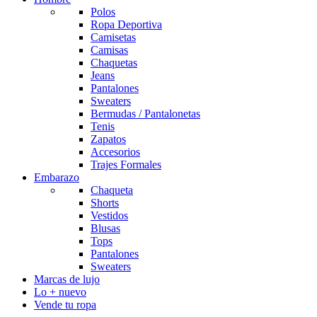
Polos
Ropa Deportiva
Camisetas
Camisas
Chaquetas
Jeans
Pantalones
Sweaters
Bermudas / Pantalonetas
Tenis
Zapatos
Accesorios
Trajes Formales
Embarazo
Chaqueta
Shorts
Vestidos
Blusas
Tops
Pantalones
Sweaters
Marcas de lujo
Lo + nuevo
Vende tu ropa