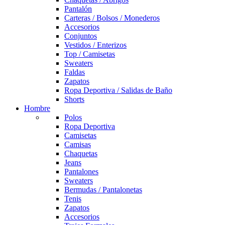
Pantalón
Carteras / Bolsos / Monederos
Accesorios
Conjuntos
Vestidos / Enterizos
Top / Camisetas
Sweaters
Faldas
Zapatos
Ropa Deportiva / Salidas de Baño
Shorts
Hombre
Polos
Ropa Deportiva
Camisetas
Camisas
Chaquetas
Jeans
Pantalones
Sweaters
Bermudas / Pantalonetas
Tenis
Zapatos
Accesorios