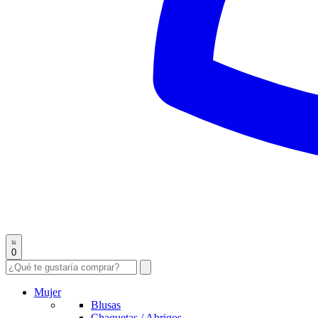
0
Mujer
Blusas
Chaquetas / Abrigos