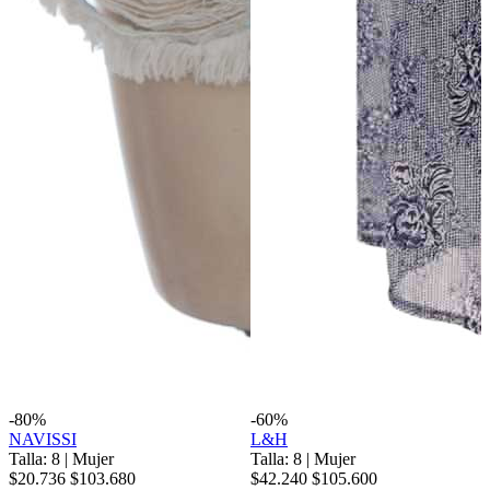
-80%
-60%
NAVISSI
L&H
Talla: 8
|
Mujer
Talla: 8
|
Mujer
$20.736
$103.680
$42.240
$105.600