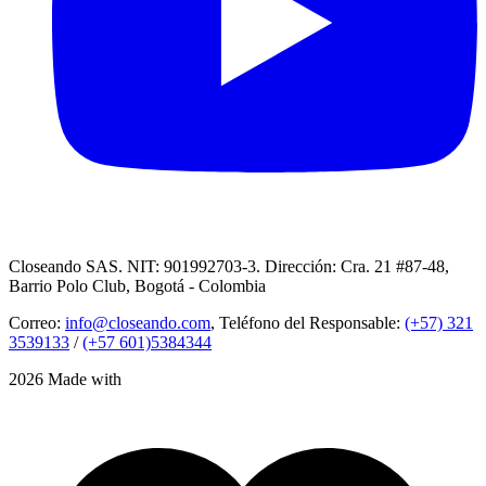
Closeando SAS. NIT: 901992703-3. Dirección: Cra. 21 #87-48,
Barrio Polo Club, Bogotá - Colombia
Correo:
info@closeando.com
, Teléfono del Responsable:
(+57) 321
3539133
/
(+57 601)5384344
2026 Made with