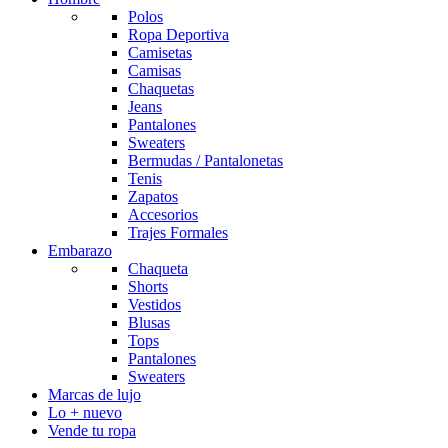
Polos
Ropa Deportiva
Camisetas
Camisas
Chaquetas
Jeans
Pantalones
Sweaters
Bermudas / Pantalonetas
Tenis
Zapatos
Accesorios
Trajes Formales
Embarazo
Chaqueta
Shorts
Vestidos
Blusas
Tops
Pantalones
Sweaters
Marcas de lujo
Lo + nuevo
Vende tu ropa