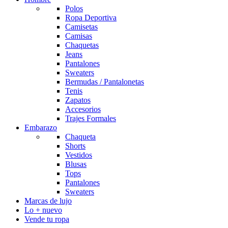
Polos
Ropa Deportiva
Camisetas
Camisas
Chaquetas
Jeans
Pantalones
Sweaters
Bermudas / Pantalonetas
Tenis
Zapatos
Accesorios
Trajes Formales
Embarazo
Chaqueta
Shorts
Vestidos
Blusas
Tops
Pantalones
Sweaters
Marcas de lujo
Lo + nuevo
Vende tu ropa