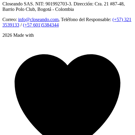
Closeando SAS. NIT: 901992703-3. Dirección: Cra. 21 #87-48,
Barrio Polo Club, Bogotá - Colombia
Correo:
info@closeando.com
, Teléfono del Responsable:
(+57) 321
3539133
/
(+57 601)5384344
2026 Made with