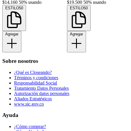
$14.160
50% usando
$19.500
50% usando
ESTILO50
ESTILO50
Agregar
Agregar
Sobre nosotros
¿Qué es Closeando?
Términos y condiciones
Responsabilidad Social
Tratamiento Datos Personales
Autorización datos personales
Aliados Estratégicos
www.sic.gov.co
Ayuda
¿Cómo comprar?