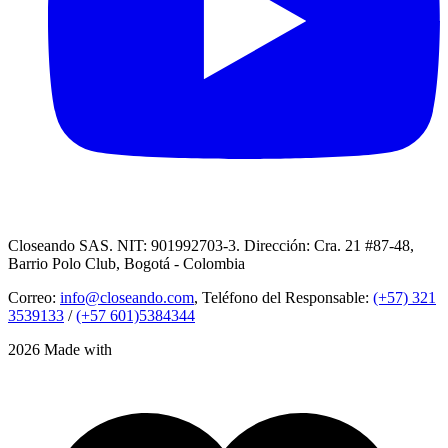
Closeando SAS. NIT: 901992703-3. Dirección: Cra. 21 #87-48,
Barrio Polo Club, Bogotá - Colombia
Correo:
info@closeando.com
, Teléfono del Responsable:
(+57) 321
3539133
/
(+57 601)5384344
2026 Made with