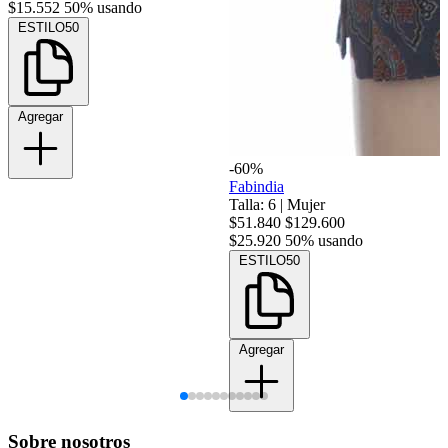
$15.552
50% usando
ESTILO50
Agregar
-60%
Fabindia
Talla: 6
|
Mujer
$51.840
$129.600
$25.920
50% usando
ESTILO50
Agregar
Sobre nosotros