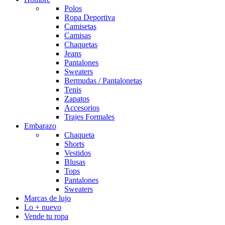
Polos
Ropa Deportiva
Camisetas
Camisas
Chaquetas
Jeans
Pantalones
Sweaters
Bermudas / Pantalonetas
Tenis
Zapatos
Accesorios
Trajes Formales
Embarazo
Chaqueta
Shorts
Vestidos
Blusas
Tops
Pantalones
Sweaters
Marcas de lujo
Lo + nuevo
Vende tu ropa