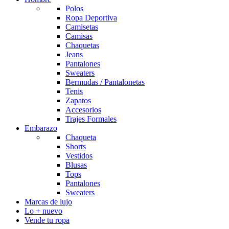
Polos
Ropa Deportiva
Camisetas
Camisas
Chaquetas
Jeans
Pantalones
Sweaters
Bermudas / Pantalonetas
Tenis
Zapatos
Accesorios
Trajes Formales
Embarazo
Chaqueta
Shorts
Vestidos
Blusas
Tops
Pantalones
Sweaters
Marcas de lujo
Lo + nuevo
Vende tu ropa