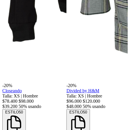
-20%
-20%
Closeando
Divided by H&M
Talla: XS
|
Hombre
Talla: XS
|
Hombre
$78.400
$98.000
$96.000
$120.000
$39.200
50% usando
$48.000
50% usando
ESTILO50
ESTILO50