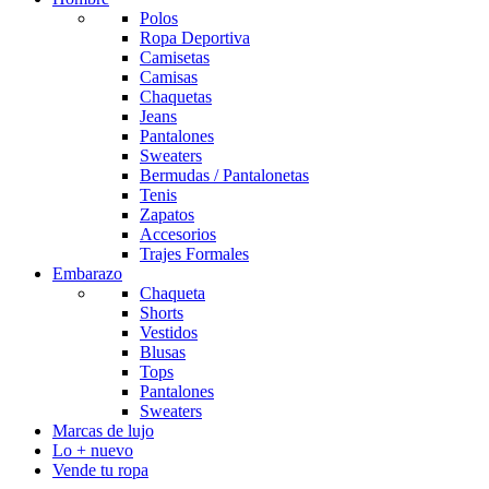
Polos
Ropa Deportiva
Camisetas
Camisas
Chaquetas
Jeans
Pantalones
Sweaters
Bermudas / Pantalonetas
Tenis
Zapatos
Accesorios
Trajes Formales
Embarazo
Chaqueta
Shorts
Vestidos
Blusas
Tops
Pantalones
Sweaters
Marcas de lujo
Lo + nuevo
Vende tu ropa