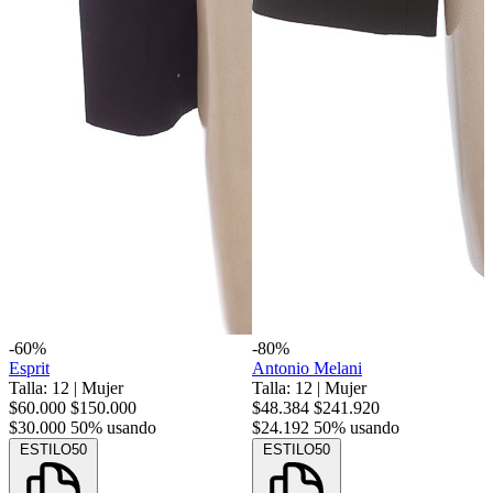
-60%
-80%
Esprit
Antonio Melani
Talla: 12
|
Mujer
Talla: 12
|
Mujer
$60.000
$150.000
$48.384
$241.920
$30.000
50% usando
$24.192
50% usando
ESTILO50
ESTILO50