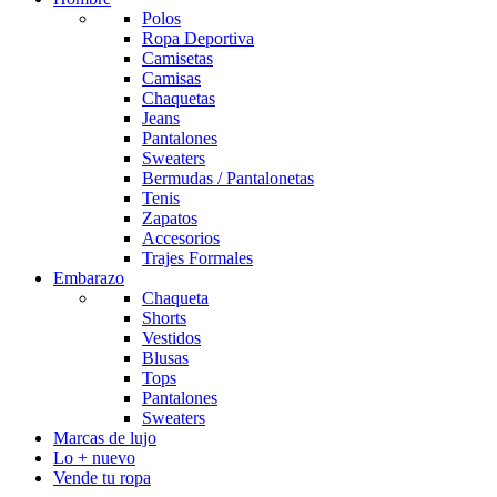
Polos
Ropa Deportiva
Camisetas
Camisas
Chaquetas
Jeans
Pantalones
Sweaters
Bermudas / Pantalonetas
Tenis
Zapatos
Accesorios
Trajes Formales
Embarazo
Chaqueta
Shorts
Vestidos
Blusas
Tops
Pantalones
Sweaters
Marcas de lujo
Lo + nuevo
Vende tu ropa