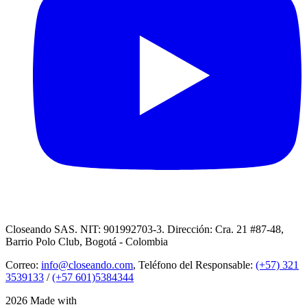
Closeando SAS. NIT: 901992703-3. Dirección: Cra. 21 #87-48,
Barrio Polo Club, Bogotá - Colombia
Correo:
info@closeando.com
, Teléfono del Responsable:
(+57) 321
3539133
/
(+57 601)5384344
2026 Made with