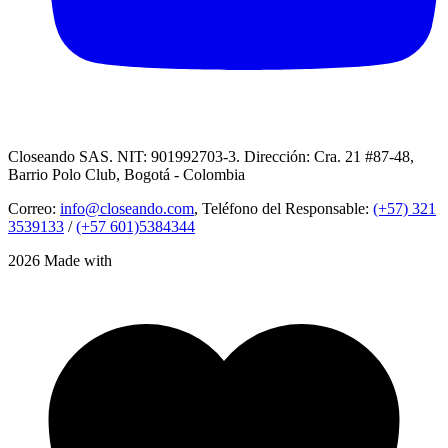
Closeando SAS. NIT: 901992703-3. Dirección: Cra. 21 #87-48,
Barrio Polo Club, Bogotá - Colombia
Correo:
info@closeando.com
, Teléfono del Responsable:
(+57) 321
3539133
/
(+57 601)5384344
2026 Made with