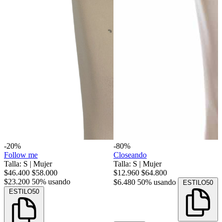
-20%
-80%
Follow me
Closeando
Talla: S
|
Mujer
Talla: S
|
Mujer
$46.400
$58.000
$12.960
$64.800
$23.200
50% usando
$6.480
50% usando
ESTILO50
ESTILO50