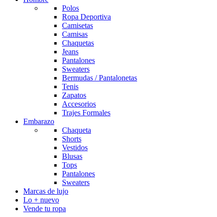
Polos
Ropa Deportiva
Camisetas
Camisas
Chaquetas
Jeans
Pantalones
Sweaters
Bermudas / Pantalonetas
Tenis
Zapatos
Accesorios
Trajes Formales
Embarazo
Chaqueta
Shorts
Vestidos
Blusas
Tops
Pantalones
Sweaters
Marcas de lujo
Lo + nuevo
Vende tu ropa