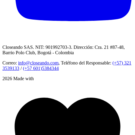
Closeando SAS. NIT: 901992703-3. Dirección: Cra. 21 #87-48,
Barrio Polo Club, Bogotá - Colombia
Correo:
info@closeando.com
, Teléfono del Responsable:
(+57) 321
3539133
/
(+57 601)5384344
2026 Made with