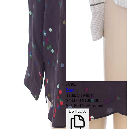
-60%
Zara
Talla: S
|
Mujer
$43.600
$109.000
$21.800
50% usando
ESTILO50