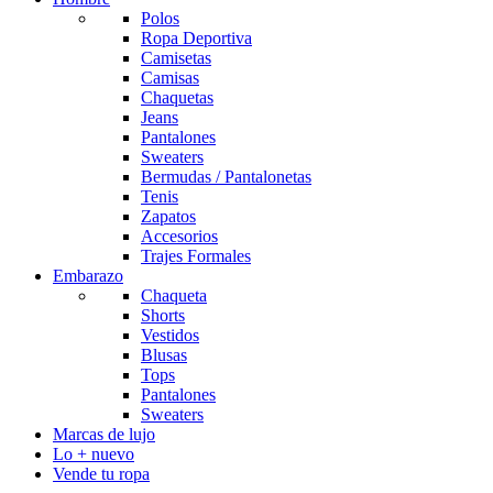
Polos
Ropa Deportiva
Camisetas
Camisas
Chaquetas
Jeans
Pantalones
Sweaters
Bermudas / Pantalonetas
Tenis
Zapatos
Accesorios
Trajes Formales
Embarazo
Chaqueta
Shorts
Vestidos
Blusas
Tops
Pantalones
Sweaters
Marcas de lujo
Lo + nuevo
Vende tu ropa