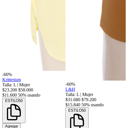
-60%
Kritterium
-60%
Talla: L
|
Mujer
L&H
$23.200
$58.000
Talla: L
|
Mujer
$11.600
50% usando
$31.680
$79.200
ESTILO50
$15.840
50% usando
ESTILO50
Agregar