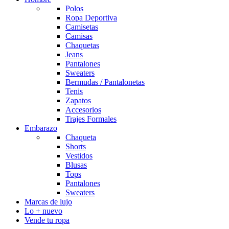
Polos
Ropa Deportiva
Camisetas
Camisas
Chaquetas
Jeans
Pantalones
Sweaters
Bermudas / Pantalonetas
Tenis
Zapatos
Accesorios
Trajes Formales
Embarazo
Chaqueta
Shorts
Vestidos
Blusas
Tops
Pantalones
Sweaters
Marcas de lujo
Lo + nuevo
Vende tu ropa