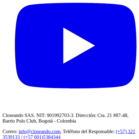
Closeando SAS. NIT: 901992703-3. Dirección: Cra. 21 #87-48,
Barrio Polo Club, Bogotá - Colombia
Correo:
info@closeando.com
, Teléfono del Responsable:
(+57) 321
3539133
/
(+57 601)5384344