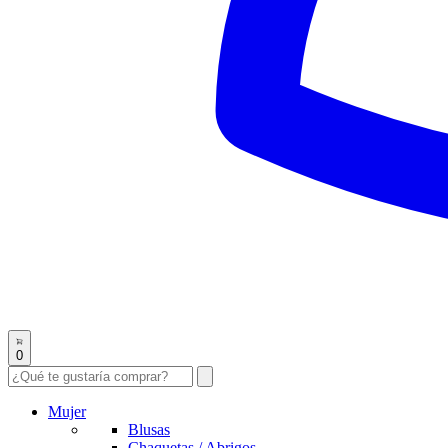
0
Mujer
Blusas
Chaquetas / Abrigos