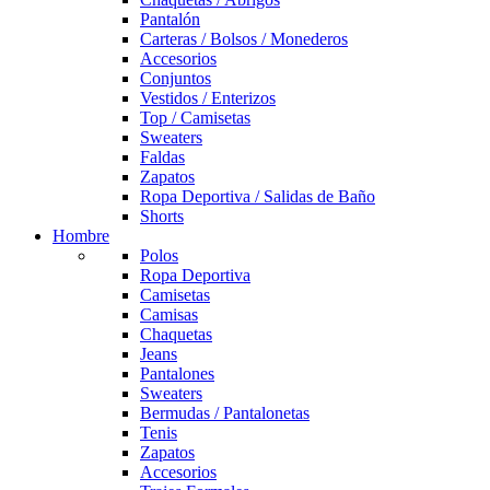
Pantalón
Carteras / Bolsos / Monederos
Accesorios
Conjuntos
Vestidos / Enterizos
Top / Camisetas
Sweaters
Faldas
Zapatos
Ropa Deportiva / Salidas de Baño
Shorts
Hombre
Polos
Ropa Deportiva
Camisetas
Camisas
Chaquetas
Jeans
Pantalones
Sweaters
Bermudas / Pantalonetas
Tenis
Zapatos
Accesorios